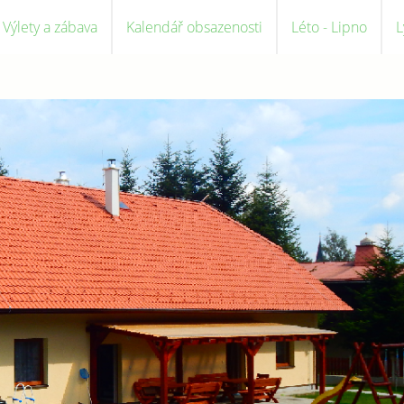
Výlety a zábava
Kalendář obsazenosti
Léto - Lipno
L