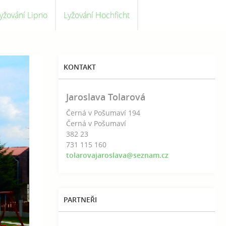
yžování Lipno
Lyžování Hochficht
KONTAKT
Jaroslava Tolarová
Černá v Pošumaví 194
Černá v Pošumaví
382 23
731 115 160
tolarovajaroslava@seznam.cz
PARTNEŘI