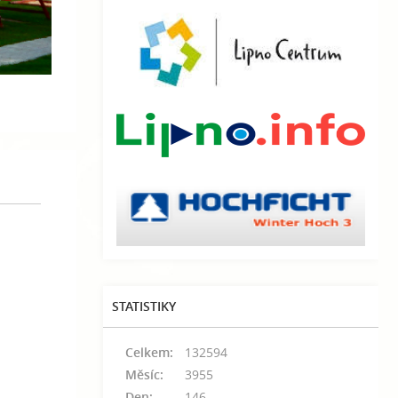
STATISTIKY
Celkem:
132594
Měsíc:
3955
Den:
146