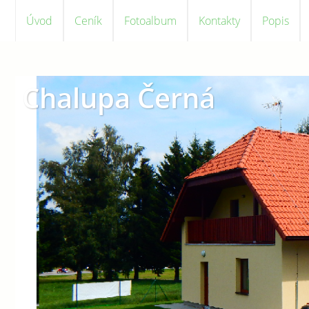
Úvod
Ceník
Fotoalbum
Kontakty
Popis
Chalupa Černá