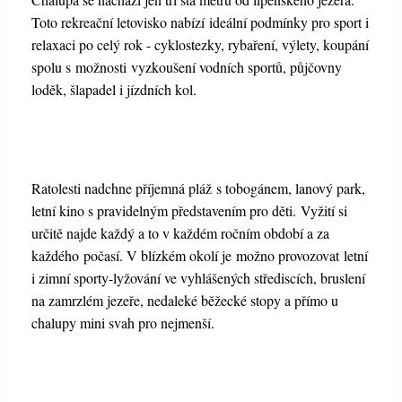
Toto rekreační letovisko nabízí ideální podmínky pro sport i
relaxaci po celý rok - cyklostezky, rybaření, výlety, koupání
spolu s možnosti vyzkoušení vodních sportů, půjčovny
loděk, šlapadel i jízdních kol.
Ratolesti nadchne příjemná pláž s tobogánem, lanový park,
letní kino s pravidelným představením pro děti. Vyžití si
určitě najde každý a to v každém ročním období a za
každého počasí. V blízkém okolí je možno provozovat letní
i zimní sporty-lyžování ve vyhlášených střediscích, bruslení
na zamrzlém jezeře, nedaleké běžecké stopy a přímo u
chalupy mini svah pro nejmenší.