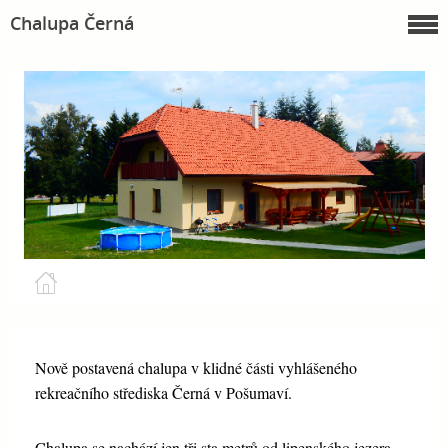
Chalupa Černá
Nově postavená chalupa v klidné části vyhlášeného
rekreačního střediska Černá v Pošumaví.
Chalupa se nachází jen tři sta metrů od lipenského jezera.